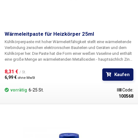
Wärmeleitpaste für Heizkörper 25ml
Kühlkörperpaste mit hoher Wärmeleitfähigkeit stellt eine wärmeleitende
Verbindung zwischen elektronischen Bauteilen und Geräten und dem
Kühlkörper her. Die Paste hat die Form einer weißen Vaseline und enthält
eine große Menge an wärmeleitenden Metalloxiden - hauptsächlich Zink.
Die Wärmeleitpaste verbessert den Wärmeübergang zwischen dem
gekühlten Bauteil und dem Kühlkörper hauptsächlich durch das
8,31 € 
/ St.
Kaufen
Auffüllen von Oberflächenunregelmäßigkeiten der Kontaktflächen des
6,99 € 
ohne MwSt
Kühlkörpers und der Wärmequelle. Die Paste ist hauptsächlich für den
Wärmeübergang von Halbleiterkomponenten - größere LEDs,
vorrätig
6-25 St.
Code:
Transistoren, Thyristoren, Dioden und Triacs - zum Kühlkörper bestimmt.
100568
Wärmeleitfähigkeit: 0,4 W/mK Volumen: 25ml Enthält Zinkoxid