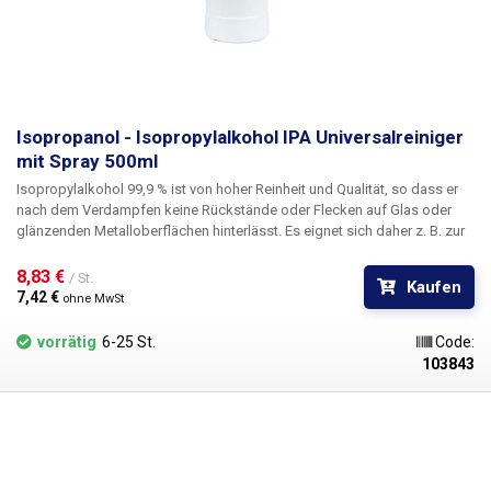
Isopropanol - Isopropylalkohol IPA Universalreiniger
mit Spray 500ml
Isopropylalkohol 99,9 % ist von hoher Reinheit und Qualität, so dass er
nach dem Verdampfen keine Rückstände oder Flecken auf Glas oder
glänzenden Metalloberflächen hinterlässt. Es eignet sich daher z. B. zur
Reinigung von optischen Geräten, optischen CDs und DVDs,
Magnetköpfen - VHS- und Diskettenlaufwerken, Festplattenlaufwerken,
8,83 € 
/ St.
Kaufen
Reinigung von Leiterplatten (PCBs) - Reinigung von Hauptplatinen
7,42 € 
ohne MwSt
durchgebrannter Telefone oder Entfernung von Kolophonium und
Flussmittelpaste, Reinigung von Spiegeln und Entfernung von
vorrätig
6-25 St.
Code:
Ablagerungen ölbasierter Schmiermittel. isopropanol ist auch wirksam
103843
bei der Desinfektion und Reinigung von Oberflächen (Tische, Türklinken,
Handys, Türen, Badezimmer, Toiletten usw.) von Bakterien (Coronavirus,
COVID-19, Influenza). Isopropyl ist mit den in der Elektronik verwendeten
Baumaterialien verträglich. Es verhält sich gegenüber den meisten
gängigen Kunststoffen neutral, ein Test wird jedoch empfohlen.
Isopropylalkohol ist eine leicht entzündliche und flüchtige Substanz.