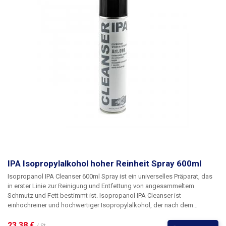
IPA Isopropylalkohol hoher Reinheit Spray 600ml
Isopropanol IPA Cleanser 600ml
Spray ist ein universelles Präparat, das
in erster Linie zur Reinigung und Entfettung von angesammeltem
Schmutz und Fett bestimmt ist. Isopropanol IPA Cleanser ist
ein
hochreiner und hochwertiger Isopropylalkohol
, der nach dem
Verdampfen keine Rückstände oder Flecken auf Glas oder glänzenden
Metalloberflächen hinterlässt. Es eignet sich daher z. B. zur Reinigung
23,38 € 
/ St.