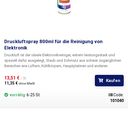
Druckluftspray 800ml für die Reinigung von
Elektronik
Druckluft
ist der ideale Elektronikreiniger, extrem leistungsstark und
speziell dafür ausgelegt, Staub und Schmutz aus schwer zugänglichen
Bereichen wie Lüftern, Kühlkörpern, Hauptplatinen und anderen
Leiterplatten, optischen Laufwerken, Druckern, Faxgeräten, Notebooks,
Kameras und Camcordern, Objektiven und Tastaturen zu blasen. Da
13,51 € 
/ St.
Kaufen
diese Druckluft keine Luftfeuchtigkeit enthält, wie sie bei der
11,35 € 
ohne MwSt
Luftkompression entsteht, eignet sie sich hervorragend zum Ausblasen
von Schmutz unter BGA-Chips. Kurz gesagt, er ist überall dort geeignet,
vorrätig
6-25 St.
Code:
wo man bei der normalen Reinigung nicht hinkommt oder wo die Gefahr
101040
einer mechanischen Beschädigung besteht. Dank des mitgelieferten
Schlauchs kann die Luft auch die unzugänglichsten Stellen erreichen.
Druckluft ist sehr vielseitig einsetzbar.