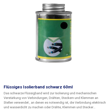
Aufgrund der begrenzten Transportmöglichkeiten (ADR) wird
Isopropylalkohol nur durch persönliche Abholung in unserer
Niederlassung in Ostrava, Michálkovická 2098/86B verkauft - siehe
Kontakt. Nur Isopropylalkohol in 100ml, 400ml und 600ml Sprays kann
per Paket versendet werden. Wenn Sie Ispropylalkohol in den Warenkorb
legen, wird nur die persönliche Abholung für Ihre gesamte Bestellung in
den Versandoptionen berücksichtigt.
Inhalt: 500ml
Flüssiges Isolierband schwarz 60ml
Das schwarze Flüssigband wird zur Isolierung und mechanischen
Verstärkung von Verbindungen, Drähten, Steckern und Klemmen
an
Stellen
verwendet
, an denen es notwendig ist, die Verbindung elektrisch
und wasserdicht zu machen oder Drähte, Klemmen und Stecker