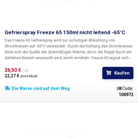
Gefrierspray Freeze 65 150ml nicht leitend -65°C
Das
Freeze 65
Gefrierspray wird zur sofortigen Abkühlung von
Stromkreisen auf
-65°C
verwendet
.
Durch die Kühlung des Stromkreises
lässt sich die Quelle der übermäßigen Wärme, die in der Regel durch ein
defektes Bauteil verursacht wird, leicht ermitteln. Freeze 65 eignet sich
auch zum Kühlen von temperaturempfindlichen Bauteilen vor dem Löten
und schützt sie so vor Zerstörung. Darüber hinaus kann Freeze 65 zum
26,50 € 
/ St.
Kaufen
Prüfen und Justieren von Thermoschaltern, Thermistoren,
22,27 € 
ohne MwSt
Temperaturmessfühlern und Temperatursensoren eingesetzt werden. Sie
kann auch zur Erkennung kalter Gelenke verwendet werden.
Die Waren sind auf dem Weg
Code:
100972