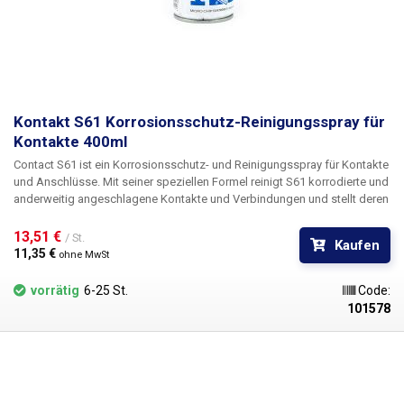
Kontakt S61 Korrosionsschutz-Reinigungsspray für
Kontakte 400ml
Contact S61 ist ein Korrosionsschutz- und Reinigungsspray für Kontakte
und Anschlüsse. Mit seiner speziellen Formel reinigt S61 korrodierte und
anderweitig angeschlagene Kontakte und Verbindungen und stellt deren
Leitfähigkeit wieder her. S61 bietet außerdem Schutz vor weiterer
Oxidation und Korrosion. Der S61-Kontakt hinterlässt keinen
13,51 € 
/ St.
Kaufen
Oberflächenfilm und keine Harzablagerungen. Es ist auch ein wirksames
11,35 € 
ohne MwSt
Schmiermittel und eine Korrosionsschutzbeschichtung für empfindliche
Kontakte und elektromechanische Antriebe. Verwendung in der
vorrätig
6-25 St.
Code:
Elektronik und in Präzisionsmechanismen. Es wird in einer dünnen,
101578
gleichmäßigen Schicht auf die Kontakte aufgetragen. Inhalt: 400ml
Leicht entflammbares Spray