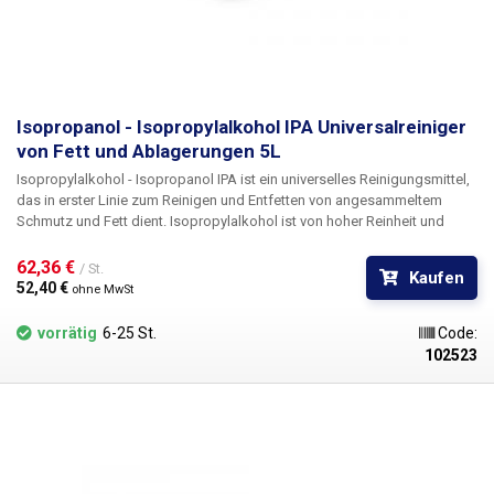
Isopropanol - Isopropylalkohol IPA Universalreiniger
von Fett und Ablagerungen 5L
Isopropylalkohol - Isopropanol IPA
ist ein universelles Reinigungsmittel,
das in erster Linie zum Reinigen und Entfetten von angesammeltem
Schmutz und Fett dient. Isopropylalkohol ist von hoher Reinheit und
Qualität, so dass er nach dem Verdampfen keine Rückstände oder
Flecken auf Glas oder glänzenden Metalloberflächen hinterlässt. Es
62,36 € 
/ St.
Kaufen
eignet sich daher zum Beispiel für die Reinigung von optischen Geräten,
52,40 € 
ohne MwSt
CDs und DVDs, Magnetköpfen - VHS- und Diskettenlaufwerken,
Plattenlaufwerken, Reinigung von Leiterplatten (PCB) - Reinigung von
vorrätig
6-25 St.
Code:
Motherboards von gespülten Telefonen oder Entfernung von
102523
Kolophonium und Flussmittelpaste, Reinigung von Spiegeln und
Entfernung von Ablagerungen von Schmiermitteln auf Ölbasis. isopropyl
ist mit den in der Elektronik verwendeten Baumaterialien verträglich. Es
verhält sich neutral gegenüber den meisten gebräuchlichen
Kunststoffen, ein Test wird jedoch empfohlen. Volumen: 5 Liter