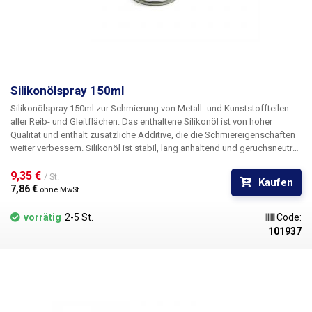
Silikonölspray 150ml
Silikonölspray 150ml
zur Schmierung von Metall- und Kunststoffteilen
aller Reib- und Gleitflächen. Das enthaltene Silikonöl ist von hoher
Qualität und enthält zusätzliche Additive, die die Schmiereigenschaften
weiter verbessern. Silikonöl ist stabil, lang anhaltend und geruchsneutral.
Ausgelegt für Betriebstemperaturen von -50°C bis 200°C. Nach dem
Auftragen
9,35 € 
bietet es Schutz vor Feuchtigkeit und anschließender
/ St.
Kaufen
Korrosion
. Geeignet als Schmiermittel für Zahnräder, Ketten, Reib- und
7,86 € 
ohne MwSt
Gleitflächen, zur besseren Abdichtung von O-Ringen, auch ideal als
Antihaftmittel für Formen (Verteiler) und dielektrische Flüssigkeiten -
vorrätig
2-5 St.
Code:
Permeabilität 25°C, Ω.cm:1.1015. Hervorragende trennende, dielektrische
101937
und wasserabweisende Eigenschaften. Physiologisch inert, nicht
reizend für die Haut. Inhalt: 150ml