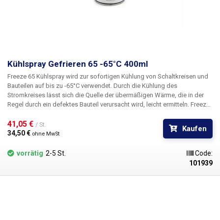
Kühlspray Gefrieren 65 -65°C 400ml
Freeze 65 Kühlspray
wird zur sofortigen Kühlung von Schaltkreisen und
Bauteilen auf bis zu -65°C verwendet. Durch die Kühlung des
Stromkreises lässt sich die Quelle der übermäßigen Wärme, die in der
Regel durch ein defektes Bauteil verursacht wird, leicht ermitteln. Freeze
65 eignet sich auch zum Kühlen von temperaturempfindlichen Bauteilen
vor dem Löten und schützt sie so vor Zerstörung. Darüber hinaus kann
41,05 € 
/ St.
Kaufen
Freeze 65 zum Prüfen und Justieren von Thermoschaltern, Thermistoren,
34,50 € 
ohne MwSt
Temperaturmessfühlern und Temperatursensoren eingesetzt werden. Es
kann auch zur Erkennung kalter Gelenke verwendet werden. Das Freeze
vorrätig
2-5 St.
Code:
65 Gefrierspray hat noch viele weitere Einsatzmöglichkeiten, z.B. zum
101939
Lösen von Schrauben, zum kurzfristigen Kühlen oder zum sofortigen
Entfernen von klebrigen Substanzen (z.B. Kaugummi aus Textilien).
Freeze 65 ist chemisch rein, nicht brennbar, nicht leitend und daher
besonders für den Einsatz in der Elektronik geeignet. Volumen: 400ml