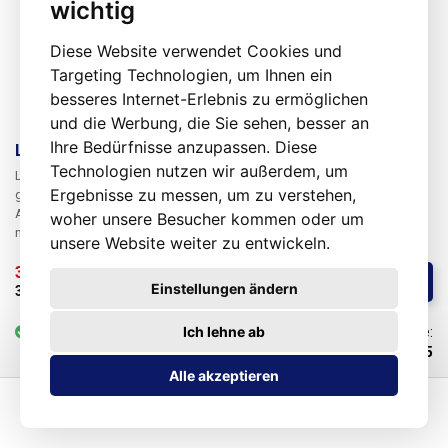
wichtig
Diese Website verwendet Cookies und
Targeting Technologien, um Ihnen ein
besseres Internet-Erlebnis zu ermöglichen
und die Werbung, die Sie sehen, besser an
Ihre Bedürfnisse anzupassen. Diese
Lötbarer Schutzlack für unbestückte Leiterplatten
Technologien nutzen wir außerdem, um
Lötbarer Schutzlack für unbestückte Leiterplatten wird verwendet, um
Ergebnisse zu messen, um zu verstehen,
geätzte Leiterbahnen - Kupfer vor Oxidation zu schützen. Durch das
Auftragen des Schutzlacks bleibt die Lötbarkeit der Leiterplatte für
woher unsere Besucher kommen oder um
mindestens ein Jahr nach ihrer Herstellung erhalten. Der Schutzlack
unsere Website weiter zu entwickeln.
sollte so schnell wie möglich nach der Herstellung der Leiterplatten
aufgetragen werden, um einen maximalen Schutz zu gewährleisten. Vor
3,85 € 
/ St.
Kaufen
Einstellungen ändern
dem Auftragen des Lacks sollte die Leiterplatte gründlich mit warmem
3,23 € 
ohne MwSt
oder destilliertem Wasser gereinigt und getrocknet werden. Die
Trocknungszeit des Lacks beträgt etwa 30 Minuten bei Raumtemperatur.
Ich lehne ab
vorrätig
6-25 St.
Code:
Die behandelten PCBs sollten in einer trockenen und schützenden PP/PE-
100615
Verpackung gelagert werden. Der lötbare Lack ist mit Toluol verdünnbar.
Alle akzeptieren
Inhalt: 50ml Trocknungszeit: 30 Minuten Leicht entflammbar und giftig