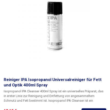
Reiniger IPA Isopropanol Universalreiniger für Fett
und Optik 400ml Spray
Isopropanol IPA Cleanser 400ml Spray ist ein universelles Präparat, das
in erster Linie zur Reinigung und Entfettung von angesammeltem
Schmutz und Fett bestimmt ist.
Isopropanol IPA Cleanser
ist ein
hochreiner und hochwertiger
Isopropylalkohol
, der nach dem
Verdampfen keine Rückstände oder Flecken auf Glas oder glänzenden