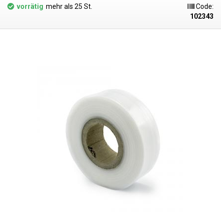
gesundheitlich unbedenklich, 100% recycelbar, für
vorrätig
mehr als 25 St.
Code:
Lebensmittelverpackungen geeignet (Zertifikat vorhanden) und erfüllen
102343
als Verpackungsmedium die Anforderungen des Gesetzes Nr. 477/2001
Slg. (Verpackungsgesetz). Ideal zum Schweißen mit allen
Impulsschweißgeräten aus unserem Sortiment. Der Preis versteht sich
pro Rolle von 200 Metern. Material: LD-PE (Polyethylen niedriger Dichte)
Materialstärke: 50micron (0,050mm)*2 Breite: 50mm Länge der Rolle: 200
Meter Farbe: klar Abmessungstoleranz +/- 10% Foto dient nur zur
Veranschaulichung