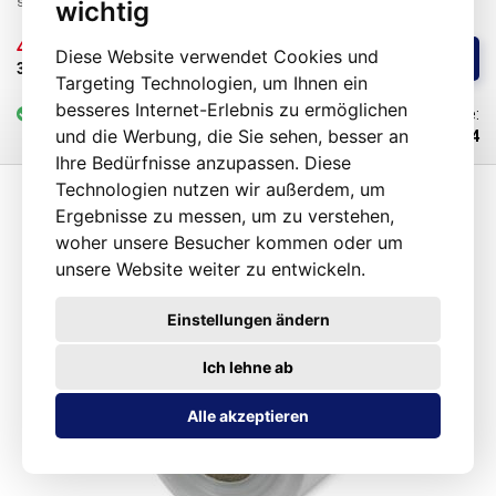
sind farblos, klar, geschmacksneutral und geruchsneutral, sie verändern
wichtig
sich nicht durch Feuchtigkeit, Salz und gängige Chemikalien. Sie sind
langlebig, flexibel, leicht schweißbar durch Hitze, frost- und
46,25 € 
/ St.
Diese Website verwendet Cookies und
Kaufen
feuchtigkeitsbeständig. Die Folie eignet sich für die Herstellung von
38,86 € 
ohne MwSt
Targeting Technologien, um Ihnen ein
Beuteln, Taschen und Verpackungen jeglicher Waren. PE-Folien sind
gesundheitlich unbedenklich, 100% recycelbar, für
besseres Internet-Erlebnis zu ermöglichen
vorrätig
mehr als 25 St.
Code:
Lebensmittelverpackungen geeignet (Zertifikat vorhanden) und erfüllen
und die Werbung, die Sie sehen, besser an
102824
als Verpackungsmedium die Anforderungen des Gesetzes Nr. 477/2001
Ihre Bedürfnisse anzupassen. Diese
Slg. (Verpackungsgesetz). Ideal zum Schweißen mit allen
Technologien nutzen wir außerdem, um
Impulsschweißgeräten aus unserem Sortiment. Werkstoff: PE
(Polyethylen) Materialstärke: 150micron (0,150mm)*2 Breite: 140mm
Ergebnisse zu messen, um zu verstehen,
Spulenlänge: 100 Meter Farbe: klar Abmessungstoleranz +/- 10% Foto
woher unsere Besucher kommen oder um
dient nur zur Veranschaulichung
unsere Website weiter zu entwickeln.
Einstellungen ändern
Ich lehne ab
Alle akzeptieren