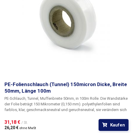
PE-Folienschlauch (Tunnel) 150micron Dicke, Breite
50mm, Länge 100m
PE-Schlauch, Tunnel, Muffenbreite 50mm, in 100m Rolle
. Die Wandstärke
der Folie beträgt
150 Mikrometer
(0,150 mm). polyethylenfolien sind
farblos, klar, geschmacksneutral und geruchsneutral, sie verändern sich
nicht durch Feuchtigkeit, Salz und gängige Chemikalien. Sie sind
langlebig, flexibel, leicht durch Hitze schweißbar, frost- und
31,18 € 
/ St.
Kaufen
feuchtigkeitsbeständig. Die Folie eignet sich für die Herstellung von
26,20 € 
ohne MwSt
Beuteln, Taschen und Verpackungen jeglicher Waren. PE-Folien sind