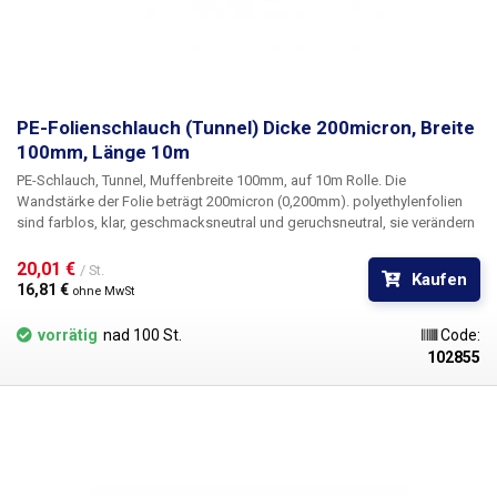
PE-Folienschlauch (Tunnel) Dicke 200micron, Breite
100mm, Länge 10m
PE-Schlauch, Tunnel, Muffenbreite 100mm, auf 10m Rolle
. Die
Wandstärke der Folie beträgt
200micron
(0,200mm). polyethylenfolien
sind farblos, klar, geschmacksneutral und geruchsneutral, sie verändern
sich nicht durch Feuchtigkeit, Salz und gängige Chemikalien. Sie sind
langlebig, flexibel, leicht schweißbar durch Hitze, frost- und
20,01 € 
/ St.
Kaufen
feuchtigkeitsbeständig. Die Folie eignet sich für die Herstellung von
16,81 € 
ohne MwSt
Beuteln, Taschen und Verpackungen jeglicher Waren. PE-Folien sind
gesundheitlich unbedenklich, 100% recycelbar, für
vorrätig
nad 100 St.
Code:
Lebensmittelverpackungen geeignet (Zertifikat vorhanden) und erfüllen
102855
als Verpackungsmedium die Anforderungen des Gesetzes Nr. 477/2001
Slg. (Verpackungsgesetz). Ideal zum Schweißen mit allen
Impulsschweißgeräten aus unserem Sortiment. Werkstoff: PE
(Polyethylen) Materialstärke: 200micron (0,200mm)*2 Breite: 100mm
Länge der Spule: 10 Meter Farbe: klar Abmessungstoleranz +/- 10% Foto
dient nur zur Veranschaulichung