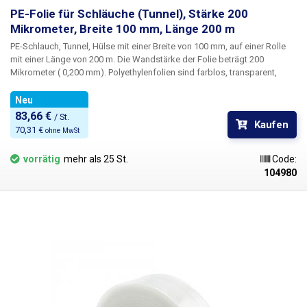
PE-Folie für Schläuche (Tunnel), Stärke 200
Mikrometer, Breite 100 mm, Länge 200 m
PE-Schlauch, Tunnel, Hülse mit einer Breite von 100 mm, auf einer Rolle
mit einer Länge von 200 m
. Die Wandstärke der Folie beträgt
200
Mikrometer (
0,200 mm). Polyethylenfolien sind farblos, transparent,
geschmacks- und geruchsneutral und werden durch Feuchtigkeit, Salz
und gängige Chemikalien nicht beeinträchtigt. Sie haben eine lange
Neu
Lebensdauer, sind elastisch, leicht heißverschweißbar sowie frost- und
83,66 € 
/ St.
Kaufen
feuchtigkeitsbeständig. Die Folie eignet sich zur Herstellung von
70,31 € 
ohne MwSt
Säcken, Beuteln und Verpackungen für jegliche Waren. PE-Folien sind
gesundheitlich unbedenklich, zu 100 % recycelbar und auch für die
vorrätig
mehr als 25 St.
Code:
Verpackung von Lebensmitteln geeignet (Zertifikat verfügbar). Als
104980
Verpackungsmaterial erfüllen sie die Anforderungen des Gesetzes Nr.
477/2001 Sb. (Verpackungsgesetz). Ideal zum Verschweißen mit allen
Impulsschweißgeräten aus unserem Sortiment. Material: PE (Polyethylen)
Materialstärke: 200 Mikrometer (0,200 mm)*2 Breite: 100 mm
Rollenlänge: 200 Meter Farbe: transparent Maßtoleranz +/- 10 %