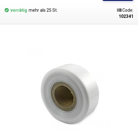
Beuteln, Taschen und Verpackungen jeglicher Waren. PE-Folien sind
gesundheitlich unbedenklich, 100% recycelbar, für
vorrätig
mehr als 25 St.
Code:
Lebensmittelverpackungen geeignet (Zertifikat vorhanden) und erfüllen
102341
als Verpackungsmedium die Anforderungen des Gesetzes Nr. 477/2001
Slg. (Verpackungsgesetz). Ideal zum Verschweißen mit allen
Impulsschweißgeräten aus unserem Sortiment. Der Preis gilt für eine
Rolle von 200 Metern. Material: LD-PE (Polyethylen niedriger Dichte)
Materialstärke: 45micron (0,045mm)*2 Breite: 80mm Länge der Rolle: 200
Meter Farbe: klar Abmessungstoleranz +/- 10% Foto dient nur zur
Veranschaulichung