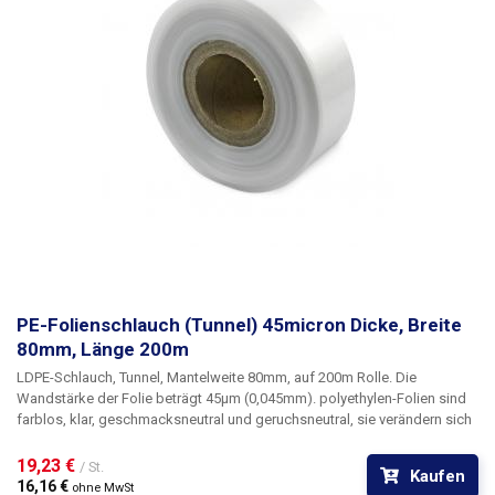
PE-Folienschlauch (Tunnel) 45micron Dicke, Breite
80mm, Länge 200m
LDPE-Schlauch, Tunnel, Mantelweite 80mm, auf 200m Rolle
. Die
Wandstärke der Folie beträgt
45µm
(0,045mm). polyethylen-Folien sind
farblos, klar, geschmacksneutral und geruchsneutral, sie verändern sich
nicht durch Feuchtigkeit, Salz und gängige Chemikalien. Sie sind
langlebig, flexibel, leicht mit Hitze zu verschweißen, frost- und
19,23 € 
/ St.
Kaufen
feuchtigkeitsbeständig. Die Folie eignet sich für die Herstellung von
16,16 € 
ohne MwSt