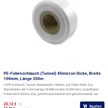
PE-Folienschlauch (Tunnel) 45micron Dicke, Breite
100mm, Länge 200m
LDPE-Schlauch, Tunnel, Mantelweite 100mm, auf 200m Rolle
. Die
Wandstärke der Folie beträgt
45 Mikrometer
(0,045 mm). polyethylen-
Folien sind farblos, klar, geschmacksneutral und geruchsneutral, sie
verändern sich nicht durch Feuchtigkeit, Salz und gängige Chemikalien.
Sie sind langlebig, flexibel, leicht mit Hitze zu verschweißen, frost- und
23,12 € 
/ St.
Kaufen
feuchtigkeitsbeständig. Die Folie eignet sich für die Herstellung von