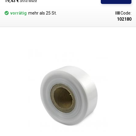
19,43 € 
ohne MwSt
Beuteln, Taschen und Verpackungen jeglicher Waren. PE-Folien sind
gesundheitlich unbedenklich, 100% recycelbar, für
vorrätig
mehr als 25 St.
Code:
Lebensmittelverpackungen geeignet (Zertifikat vorhanden) und erfüllen
102180
als Verpackungsmedium die Anforderungen des Gesetzes Nr. 477/2001
Slg. (Verpackungsgesetz). Ideal zum Verschweißen mit allen
Impulsschweißgeräten aus unserem Sortiment. Der Preis gilt für eine
Rolle von 200 Metern. Material: LD-PE (Polyethylen niedriger Dichte)
Materialstärke: 45micron (0,045mm)*2 Spulenlänge: 200 Meter Farbe:
klar Abmessungstoleranz: +/- 10%