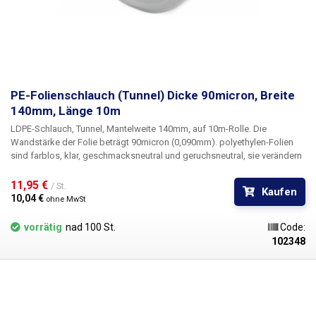
PE-Folienschlauch (Tunnel) Dicke 90micron, Breite
140mm, Länge 10m
LDPE-Schlauch, Tunnel, Mantelweite 140mm, auf 10m-Rolle
. Die
Wandstärke der Folie beträgt
90micron
(0,090mm). polyethylen-Folien
sind farblos, klar, geschmacksneutral und geruchsneutral, sie verändern
sich nicht durch Feuchtigkeit, Salz und gängige Chemikalien. Sie sind
langlebig, flexibel, leicht mit Hitze zu verschweißen, frost- und
11,95 € 
/ St.
Kaufen
feuchtigkeitsbeständig. Die Folie eignet sich für die Herstellung von
10,04 € 
ohne MwSt
Beuteln, Taschen und Verpackungen jeglicher Waren. PE-Folien sind
gesundheitlich unbedenklich, 100% recycelbar, für
vorrätig
nad 100 St.
Code:
Lebensmittelverpackungen geeignet (Zertifikat vorhanden) und erfüllen
102348
als Verpackungsmedium die Anforderungen des Gesetzes Nr. 477/2001
Slg. (Verpackungsgesetz). Ideal zum Schweißen mit allen
Impulsschweißgeräten aus unserem Sortiment. Der Preis gilt für eine
Rolle von 10 Metern. Material: LD-PE (Polyethylen niedriger Dichte)
Materialstärke: 90micron (0,090mm)*2 Breite: 140mm Rollenlänge: 10