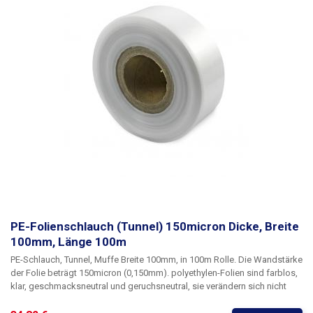
PE-Folienschlauch (Tunnel) 150micron Dicke, Breite
100mm, Länge 100m
PE-Schlauch, Tunnel, Muffe Breite 100mm, in 100m Rolle
. Die Wandstärke
der Folie beträgt
150micron
(0,150mm). polyethylen-Folien sind farblos,
klar, geschmacksneutral und geruchsneutral, sie verändern sich nicht
durch Feuchtigkeit, Salz und gängige Chemikalien. Sie sind langlebig,
flexibel, leicht schweißbar durch Hitze, frost- und