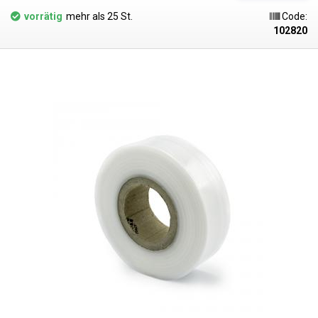
gesundheitlich unbedenklich, zu 100 % recycelbar, für die Verpackung
vorrätig
mehr als 25 St.
Code:
von Lebensmitteln geeignet (Zertifikat erhältlich) und erfüllen als
102820
Verpackungsträger die Anforderungen des Gesetzes Nr. 477/2001 Slg.
(Verpackungsgesetz). Ideal zum Schweißen mit allen
Impulsschweißgeräten aus unserem Sortiment. Werkstoff: PE
(Polyethylen) Materialstärke: 150 Mikrometer (0,150 mm)*2 Breite: 50 mm
Wickellänge: 100 Meter Farbe: klar Das Foto dient nur zu
Illustrationszwecken