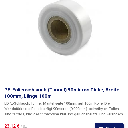
PE-Folienschlauch (Tunnel) 90micron Dicke, Breite
100mm, Länge 100m
LDPE-Schlauch, Tunnel, Mantelweite 100mm, auf 100m Rolle
. Die
Wandstärke der Folie beträgt
90micron
(0,090mm). polyethylen-Folien
sind farblos, klar, geschmacksneutral und geruchsneutral und verändern
sich nicht durch Feuchtigkeit, Salz und gängige Chemikalien. Sie sind
langlebig, flexibel, leicht mit Hitze zu verschweißen, frost- und
23,12 € 
/ St.