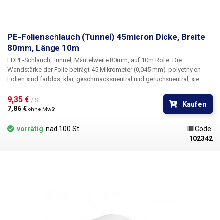
PE-Folienschlauch (Tunnel) 45micron Dicke, Breite
80mm, Länge 10m
LDPE-Schlauch, Tunnel, Mantelweite 80mm, auf 10m Rolle
. Die
Wandstärke der Folie beträgt
45 Mikrometer
(0,045 mm). polyethylen-
Folien sind farblos, klar, geschmacksneutral und geruchsneutral, sie
verändern sich nicht durch Feuchtigkeit, Salz und gängige Chemikalien.
Sie sind langlebig, flexibel, leicht mit Hitze zu verschweißen, frost- und
9,35 € 
/ St.
Kaufen
feuchtigkeitsbeständig. Die Folie eignet sich für die Herstellung von
7,86 € 
ohne MwSt
Beuteln, Taschen und Verpackungen jeglicher Waren. PE-Folien sind
gesundheitlich unbedenklich, 100% recycelbar, für
vorrätig
nad 100 St.
Code:
Lebensmittelverpackungen geeignet (Zertifikat vorhanden) und erfüllen
102342
als Verpackungsmedium die Anforderungen des Gesetzes Nr. 477/2001
Slg. (Verpackungsgesetz). Ideal zum Schweißen mit allen
Impulsschweißgeräten aus unserem Sortiment. Der Preis versteht sich
pro Rolle von 10 Metern. Material: LD-PE (Polyethylen niedriger Dichte)
Materialstärke: 45micron (0,045mm)*2 Breite: 80mm Rollenlänge: 10
Meter Farbe: Klar Abmessungstoleranz +/- 10% Foto dient nur zur
Veranschaulichung