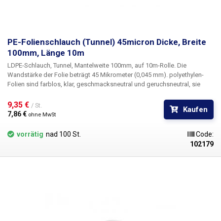
PE-Folienschlauch (Tunnel) 45micron Dicke, Breite
100mm, Länge 10m
LDPE-Schlauch, Tunnel, Mantelweite 100mm, auf 10m-Rolle
. Die
Wandstärke der Folie beträgt
45 Mikrometer
(0,045 mm). polyethylen-
Folien sind farblos, klar, geschmacksneutral und geruchsneutral, sie
verändern sich nicht durch Feuchtigkeit, Salz und gängige Chemikalien.
Sie sind langlebig, flexibel, leicht mit Hitze zu verschweißen, frost- und
9,35 € 
/ St.
Kaufen
feuchtigkeitsbeständig. Die Folie eignet sich für die Herstellung von
7,86 € 
ohne MwSt
Beuteln, Taschen und Verpackungen jeglicher Waren. PE-Folien sind
gesundheitlich unbedenklich, 100% recycelbar, für
vorrätig
nad 100 St.
Code:
Lebensmittelverpackungen geeignet (Zertifikat vorhanden) und erfüllen
102179
als Verpackungsmedium die Anforderungen des Gesetzes Nr. 477/2001
Slg. (Verpackungsgesetz). Ideal zum Schweißen mit allen
Impulsschweißgeräten aus unserem Sortiment. Der Preis gilt für eine
Rolle von 10 Metern. Material: LD-PE (Polyethylen niedriger Dichte)
Materialstärke: 45micron (0,045mm)*2 Breite: 100mm Rollenlänge: 10
Meter Farbe: klar Abmessungstoleranz +/- 10% Foto dient nur zur
Veranschaulichung