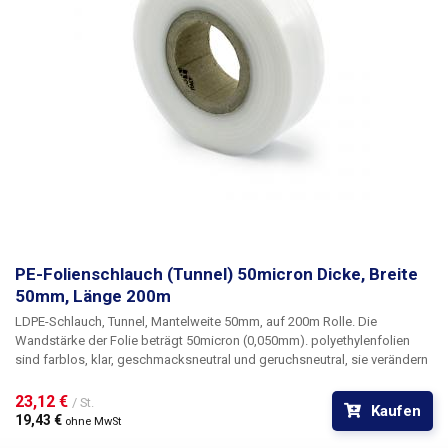
PE-Folienschlauch (Tunnel) 50micron Dicke, Breite
50mm, Länge 200m
LDPE-Schlauch, Tunnel, Mantelweite 50mm, auf 200m Rolle
. Die
Wandstärke der Folie beträgt
50micron
(0,050mm). polyethylenfolien
sind farblos, klar, geschmacksneutral und geruchsneutral, sie verändern
sich nicht durch Feuchtigkeit, Salz und gängige Chemikalien. Sie sind
langlebig, flexibel, leicht schweißbar durch Hitze, frost- und
23,12 € 
/ St.
Kaufen
feuchtigkeitsbeständig. Die Folie eignet sich für die Herstellung von
19,43 € 
ohne MwSt
Beuteln, Taschen und Verpackungen jeglicher Waren. PE-Folien sind