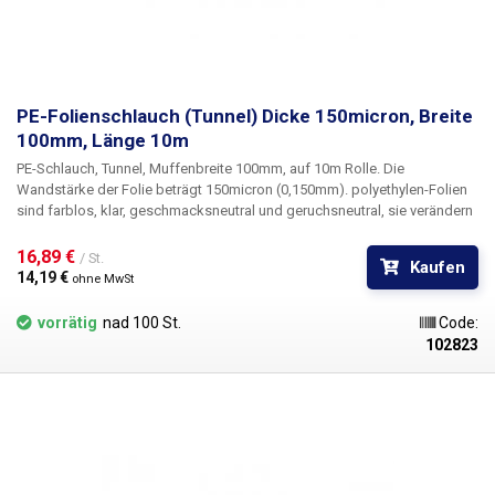
PE-Folienschlauch (Tunnel) Dicke 150micron, Breite
100mm, Länge 10m
PE-Schlauch, Tunnel, Muffenbreite 100mm, auf 10m Rolle
. Die
Wandstärke der Folie beträgt
150micron
(0,150mm). polyethylen-Folien
sind farblos, klar, geschmacksneutral und geruchsneutral, sie verändern
sich nicht durch Feuchtigkeit, Salz und gängige Chemikalien. Sie sind
langlebig, flexibel, leicht schweißbar durch Hitze, frost- und
16,89 € 
/ St.
Kaufen
feuchtigkeitsbeständig. Die Folie eignet sich für die Herstellung von
14,19 € 
ohne MwSt
Beuteln, Taschen und Verpackungen jeglicher Waren. PE-Folien sind
gesundheitlich unbedenklich, 100% recycelbar, für
vorrätig
nad 100 St.
Code:
Lebensmittelverpackungen geeignet (Zertifikat vorhanden) und erfüllen
102823
als Verpackungsmedium die Anforderungen des Gesetzes Nr. 477/2001
Slg. (Verpackungsgesetz). Ideal zum Schweißen mit allen
Impulsschweißgeräten aus unserem Sortiment. Werkstoff: PE
(Polyethylen) Materialstärke: 150micron (0,150mm)*2 Breite: 100mm
Länge der Spule: 10 Meter Farbe: klar Abmessungstoleranz +/- 10% Foto
dient nur zur Veranschaulichung