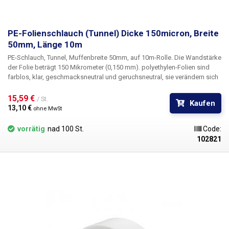
PE-Folienschlauch (Tunnel) Dicke 150micron, Breite
50mm, Länge 10m
PE-Schlauch, Tunnel, Muffenbreite 50mm, auf 10m-Rolle
. Die Wandstärke
der Folie beträgt
150 Mikrometer
(0,150 mm). polyethylen-Folien sind
farblos, klar, geschmacksneutral und geruchsneutral, sie verändern sich
nicht durch Feuchtigkeit, Salz und gängige Chemikalien. Sie sind
langlebig, flexibel, leicht schweißbar durch Hitze, frost- und
15,59 € 
/ St.
Kaufen
feuchtigkeitsbeständig. Die Folie eignet sich für die Herstellung von
13,10 € 
ohne MwSt
Beuteln, Taschen und Verpackungen jeglicher Waren. PE-Folien sind
gesundheitlich unbedenklich, 100% recycelbar, für
vorrätig
nad 100 St.
Code:
Lebensmittelverpackungen geeignet (Zertifikat vorhanden) und erfüllen
102821
als Verpackungsmedium die Anforderungen des Gesetzes Nr. 477/2001
Slg. (Verpackungsgesetz). Ideal zum Schweißen mit allen
Impulsschweißgeräten aus unserem Sortiment. Werkstoff: PE
(Polyethylen) Materialstärke: 150micron (0,150mm)*2 Breite: 50mm
Länge der Spule: 10 Meter Farbe: klar Abmessungstoleranz +/- 10% Foto
dient nur zur Veranschaulichung