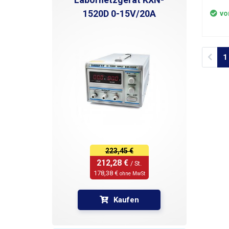
Anzahl
Geeign
1520D 0-15V/20A
vo
versch
Entwic
Kommu
von A
Prev
1
Verkau
Minde
223,45 €
212,28 € 
/ St.
178,38 € 
ohne MwSt
Kaufen