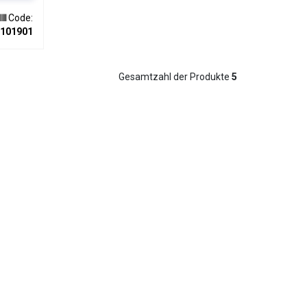
r
B. in
Code:
n
101901
mband
fache
Gesamtzahl der Produkte
5
ment.