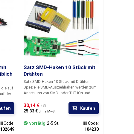
mit
Satz SMD-Haken 10 Stück mit
iblich
Drähten
Satz SMD-Haken 10 Stück mit Drähten.
Spezielle SMD-Ausziehhaken werden zum
, die auf
Anschluss von SMD- oder THT-IOs und
auf der
anderen Miniaturkomponenten verwendet.
sehen
Diese Haken unterscheiden sich von den
30,14 € 
reichen
/ St.
aufen
Kaufen
klassischen Haken durch ihre Größe, sie
atinen.
25,33 € 
ohne MwSt
sind so winzig, dass sie leicht hinter die
nnten
Stifte der auf die Leiterplatte gelöteten
der sie
Code:
vorrätig
2-5 St.
Code:
integrierten Schaltungen geschnappt
 oder
102649
104230
werden können. Die andere Seite des
Drähten