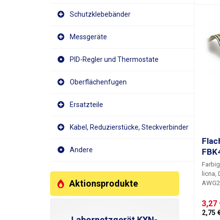
von me
Schutzklebebänder
werde
in vie
Messgeräte
Empfoh
Univer
Gesam
PID-Regler und Thermostate
Oberflächenfugen
Ersatzteile
Kabel, Reduzierstücke, Steckverbinder
Flac
Andere
FBK4
Farbig
licna,
Aktionsprodukte
AWG29
RM1.2
Farben
3,27 
Kabel 
2,75 €
Labornetzgerät KXN-