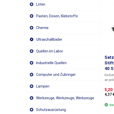
Löten
Pasten, Dosen, Klebstoffe
Chemie
Ultraschallbäder
Quellen im Labor
Satz
Stif
Industrielle Quellen
40 S
Computer und Zubringer
Ein
Sat
an jed
abgesc
Lampen
5,20 
nicht 
Entwic
4,37 €
Werkzeuge, Werkzeuge, Werkzeuge
Überbrückung. Di
sogen
vo
gelief
Schutzausrüstung
Menge 