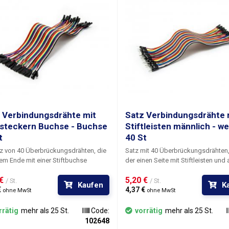
 Verbindungsdrähte mit
Satz Verbindungsdrähte 
tsteckern Buchse - Buchse
Stiftleisten männlich - we
t
40 St
z von 40 Überbrückungsdrähten
, die
Satz mit 40 Überbrückungsdrähten
em Ende mit einer Stiftbuchse
der einen Seite mit Stiftleisten und 
hlossen sind, zur Verwendung in
anderen Seite mit Stiftsockeln ver
€ 
5,20 € 
lötbaren Arrays und auf universellen
sind, für den Einsatz in lötfreien Be
/ St.
/ St.
Kaufen
K
klungsplatinen als Stift-zu-Stift-
 
und auf universellen Entwicklungspl
4,37 € 
ohne MwSt
ohne MwSt
e Drähte werden in einer
Die Drähte werden in einer sogena
annten Spange von 40 Stück
Spange von 40 Stück geliefert, aus 
rrätig
mehr als 25 St.
Code:
vorrätig
mehr als 25 St.
ert, aus der sie in der gewünschten
in der gewünschten Menge einzeln
102648
einzeln oder z.B. in einem Bündel
z.B. in einem Bündel von mehreren 