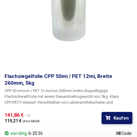
Flachsiegelfolie CPP 50mi / PET 12mi, Breite
260mm, 5kg
CPP 50 micron / PET 12 micron 260mm breite doppellagige
Flachschweißfolie mit einem Gesamtnettogewicht von 5kg. Klare
CPP/PET-Folie
zum Verschließen von Lebensmittelschalen und
Getränkebechern. Die Folie ist härter als PE/PET, erfordert höhere
Temperaturen und kürzere Schweißzeiten und eignet sich nicht für
141,86 € 
/ St.
Kaufen
automatische Verpackungsmaschinen, die aus flacher Folie eine
119,21 € 
ohne MwSt
Umhüllung/einen Beutel herstellen.
Das Nettogewicht kann variieren
(+/-5%).
vorrätig
6-25 St.
Code: