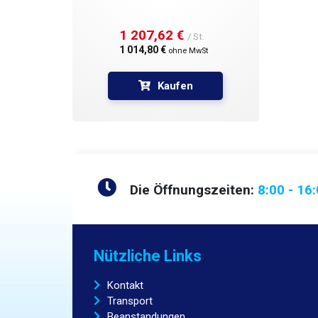
1 207,62 € 
/ St.
1 014,80 € 
ohne MwSt
Kaufen
Die Öffnungszeiten:
8:00 - 16
Nützliche Links
Kontakt
Transport
Beanstandungen