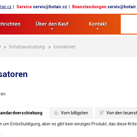
air.cz
Service
servis@hotair.cz
Beanstandungen
servis@hotair
chrichten
Über den Kauf
Kontakt
Schutzausrüstung
Ionisatoren
satoren
ren
tandardverschiebung
 Vom billigsten
 Von den teuers
en um Entschuldigung, aber es gibt kein einziges Produkt, das diese Kriter