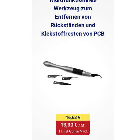
Werkzeug zum
Entfernen von
Rückständen und
Klebstoffresten von PCB
16,63 €
13,30 € 
/ St.
11,18 € 
ohne MwSt