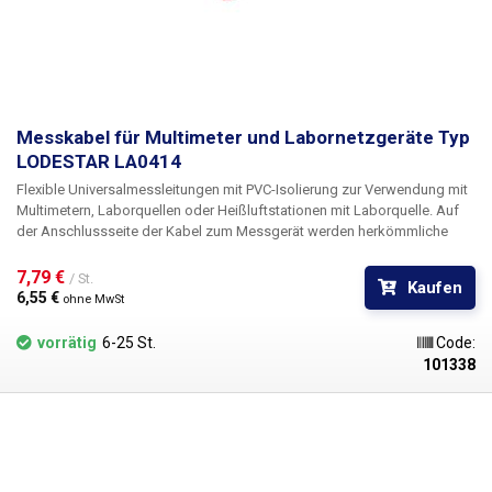
Messkabel für Multimeter und Labornetzgeräte Typ
LODESTAR LA0414
Flexible Universalmessleitungen mit PVC-Isolierung zur Verwendung mit
Multimetern, Laborquellen oder Heißluftstationen mit Laborquelle. Auf
der Anschlussseite der Kabel zum Messgerät werden herkömmliche
Bananenstecker ohne Kunststoffschutzschlauch verwendet, so dass sie
vielseitig in jede Bananensteckerkonstruktion eingesetzt werden
7,79 € 
/ St.
Kaufen
können.
6,55 € 
ohne MwSt
vorrätig
6-25 St.
Code:
101338