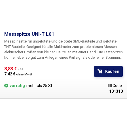
Galvanische Trennung vom
ja
Netz
Isolationswiderstand
> 20MΩ
Messspitze UNI-T L01
Arbeitstemperatur
-10°C bis 40°C
Messpinzette für ungelötete und gelötete SMD-Bauteile und gelötete
THT-Bauteile. Geeignet für alle Multimeter zum problemlosen Messen
Versorgungsspannung
230V/50Hz
elektrischer Größen von kleinen Bauteilen mit einer Hand. Die Tastspitzen
können ebenso gut zum Anlegen eines Prüfsignals oder einer Spannung
Abmessungen (Breite -
an die Bauteilkontakte verwendet werden. Der ideale Einsatz ist die
130-150-280 mm
Prüfung von SMD-LEDs, insbesondere von in LED-Streifen eingelöteten
8,83 € 
/ St.
Höhe - Tiefe) [mm]
Kaufen
LEDs.
7,42 € 
ohne MwSt
Gewicht der Verpackung
vorrätig
mehr als 25 St.
2.4 kg
Code:
[kg]:
101310