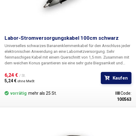
Labor-Stromversorgungskabel 100cm schwarz
Universelles schwarzes Bananenklemmenkabel für den Anschluss jeder
elektronischen Anwendung an eine Labornetzversorgung. Sehr
feinmaschiges Kabel mit einem Querschnitt von 1,5 mm. Zusammen mit
dem weichen Konus garantieren sie eine sehr gute Biegsamkeit und
Flexibilität der Kabel. Um mehrere Stromkreise zu versorgen, können die
Kabel mit den Bananen ineinander gesteckt werden, um Knoten im
6,24 € 
/ St.
Kaufen
Stromkreis zu bilden. Erhältlich in mehreren Farben zur
5,24 € 
ohne MwSt
Polaritätsunterscheidung: rot, schwarz, blau, gelb, grün.
vorrätig
mehr als 25 St.
Code:
100563