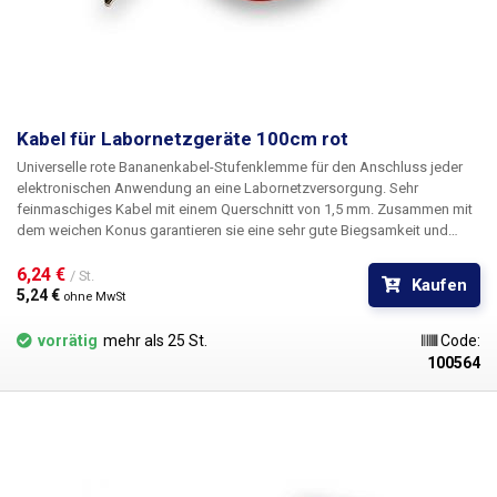
Kabel für Labornetzgeräte 100cm rot
Universelle rote Bananenkabel-Stufenklemme für den Anschluss jeder
elektronischen Anwendung an eine Labornetzversorgung. Sehr
feinmaschiges Kabel mit einem Querschnitt von 1,5 mm. Zusammen mit
dem weichen Konus garantieren sie eine sehr gute Biegsamkeit und
Flexibilität der Kabel. Um mehrere Stromkreise zu versorgen, können die
Kabel mit Bananen ineinander gesteckt werden, um Knoten im
6,24 € 
/ St.
Kaufen
Stromkreis zu bilden. Erhältlich in mehreren Farben zur
5,24 € 
ohne MwSt
Polaritätsunterscheidung: rot, schwarz, blau, gelb, grün.
vorrätig
mehr als 25 St.
Code:
100564