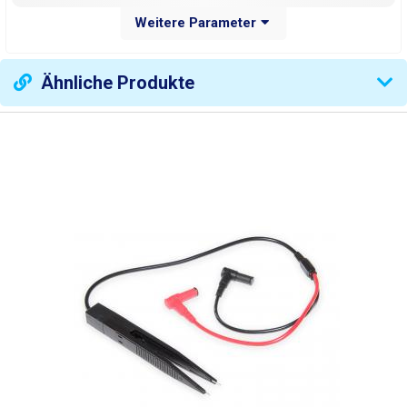
Weitere Parameter
Symmetrische
nein
Stromversorgung
Ähnliche Produkte
CV (Konstante
Quellmodus
Spannung)CC
(Konstantstrom)
Messgeräte
digital
Genauigkeit der
± 1 %
Spannungsmessung
Genauigkeit der
± 1 %
Strommessung
Restwelligkeit der Spannung
< 0,5% Vout
Rippelstrom
< 0,5% Aout