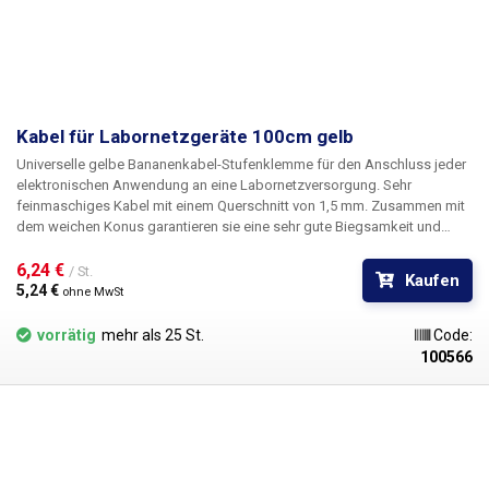
Kabel für Labornetzgeräte 100cm gelb
Universelle gelbe Bananenkabel-Stufenklemme für den Anschluss jeder
elektronischen Anwendung an eine Labornetzversorgung. Sehr
feinmaschiges Kabel mit einem Querschnitt von 1,5 mm. Zusammen mit
dem weichen Konus garantieren sie eine sehr gute Biegsamkeit und
Flexibilität der Kabel. Um mehrere Stromkreise zu versorgen, können die
Kabel mit Bananen ineinander gesteckt werden, um Knoten im
6,24 € 
/ St.
Kaufen
Stromkreis zu bilden. Erhältlich in mehreren Farben zur
5,24 € 
ohne MwSt
Polaritätsunterscheidung: rot, schwarz, blau, gelb, grün.
vorrätig
mehr als 25 St.
Code:
100566